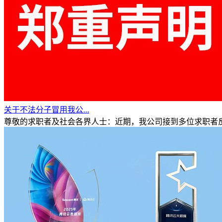
关于不法分子冒用我公...
尊敬的求职者及社会各界人士：近期，我公司接到多位求职者反馈