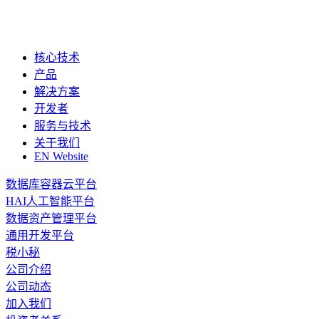
核心技术
产品
解决方案
开发者
服务与技术
关于我们
EN Website
数据库容器云平台
HAI人工智能平台
数据资产管理平台
通用开发平台
税小秘
公司介绍
公司动态
加入我们