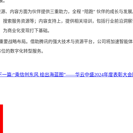
展。
资源、内容方面为伙伴提供三重助力，全程 “陪跑” 伙伴的成长与
、搜索服务资源等；内容支持上，提供相关培训，包括行业前沿洞察
认证，为商业化变现打下基础。
发展的重要战略布局。借助腾讯的强大技术与资源平台，公司将加速智
方位的数字化转型服务。
下一篇:
“乘信创东风 绘出海蓝图”——华云中盛2024年度表彰大