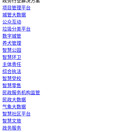
政务行业解决方案
​项目管理平台
城管大数据
公众互动
垃圾分类平台
数字城管
养犬管理
智慧公园
智慧环卫
主体责任
综合执法
智慧党校
智慧零售
民政服务机构监管
民政大数据
气象大数据
智慧社区平台
智慧文旅
政务服务