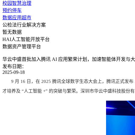
校园智慧治理
预约停车
数据应用超市
公检法行业解决方案
暂无数据
HAI人工智能开放平台
数据资产管理平台
华云中盛首批加入腾讯 AI 应用繁荣计划，加速智能体开发与
发布日期：
2025-09-18
9 月 16 日，在 2025 腾讯全球数字生态大会上，腾讯正式发布
才培养及 “人工智能 +” 的突破与繁荣。深圳市华云中盛科技股份